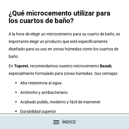
¿Qué microcemento utilizar para
los cuartos de baño?
A la hora de elegir un microcemento para su cuarto de baño, es
importante elegir un producto que esté específicamente
diseñado para su uso en zonas húmedas como los cuartos de
baño.
En
Topcret
, recomendamos nuestro microcemento
Baxab
,
especialmente formulado para zonas húmedas. Sus ventajas:
Alta resistencia al agua
Antimoho y antibacteriano
Acabado pulido, moderno y fácil de mantener
Durabilidad superior
Baxab
transforma cualquier baño en un espacio funcional,
CONTACTO
ÍNDICE
elegante y fácil de limpiar.