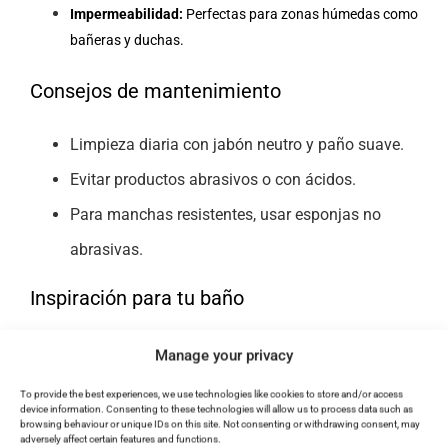
Impermeabilidad:
Perfectas para zonas húmedas como
bañeras y duchas.
Consejos de mantenimiento
Limpieza diaria con jabón neutro y paño suave.
Evitar productos abrasivos o con ácidos.
Para manchas resistentes, usar esponjas no
abrasivas.
Inspiración para tu baño
Minimalista:
Bañera blanca con grifería negra y paredes
Manage your privacy
grises.
To provide the best experiences, we use technologies like cookies to store and/or access
device information. Consenting to these technologies will allow us to process data such as
Natural:
Bañera beige con madera y plantas.
browsing behaviour or unique IDs on this site. Not consenting or withdrawing consent, may
adversely affect certain features and functions.