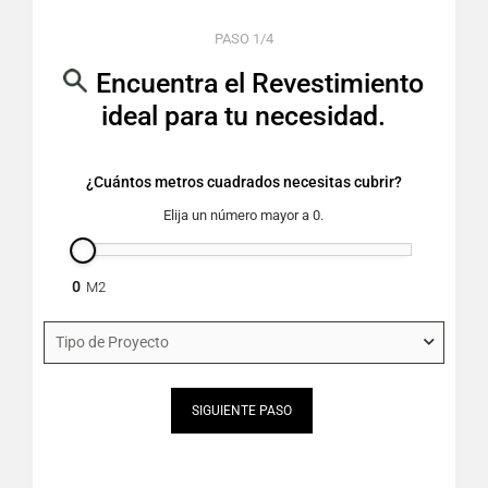
PASO 1/4
Encuentra el Revestimiento
ideal para tu necesidad.
¿Cuántos metros cuadrados necesitas cubrir?
what_is_the_total_surface_area_m2
Elija un número mayor a 0.
0
project_type
*