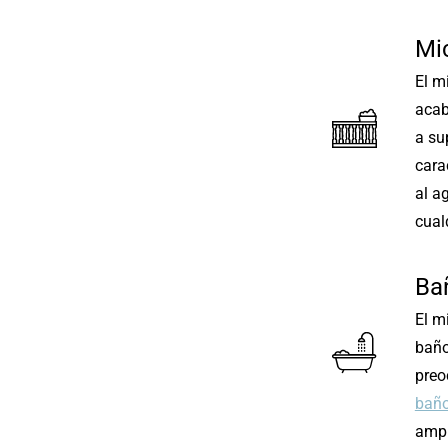
Mi
El m
acab
a su
cara
al a
cual
Ba
El m
baño
preo
baño
ampl