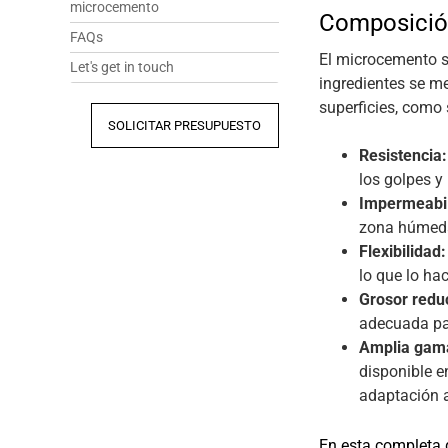
microcemento
Composición
FAQs
El microcemento s
Let's get in touch
ingredientes se m
superficies, como
SOLICITAR PRESUPUESTO
Resistencia:
los golpes y 
Impermeabil
zona húmed
Flexibilidad:
lo que lo ha
Grosor redu
adecuada par
Amplia gama
disponible e
adaptación a
En esta completa 