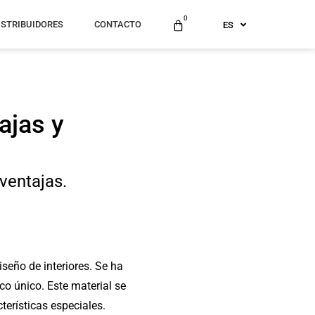
US
0
ISTRIBUIDORES
CONTACTO
ES
AU
ajas y
ventajas.
iseño de interiores. Se ha
co único. Este material se
terísticas especiales.