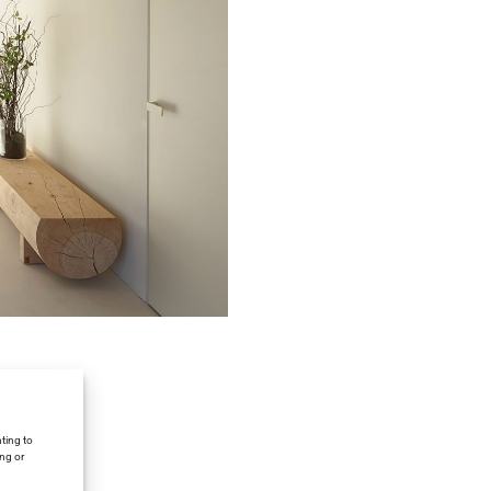
ting to
ing or