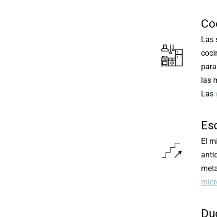
Co
Las 
coci
para
las 
Las
Es
El m
anti
meta
mic
Du