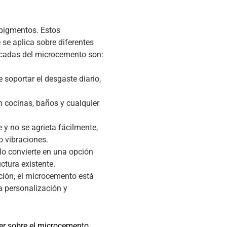
 pigmentos. Estos
e aplica sobre diferentes
tacadas del microcemento son:
soportar el desgaste diario,
n cocinas, baños y cualquier
 y no se agrieta fácilmente,
o vibraciones.
lo convierte en una opción
tura existente.
ción, el microcemento está
a personalización y
er sobre el microcemento,