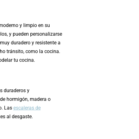
 moderno y limpio en su
elos, y pueden personalizarse
 muy duradero y resistente a
o tránsito, como la cocina.
delar tu cocina.
as duraderos y
ea de hormigón, madera o
o. Las
escaleras de
tes al desgaste.