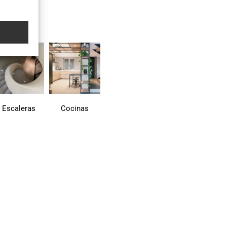
s
Cocinas
Piscinas
Duchas
EcoCement