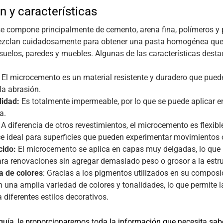
 y características
e compone principalmente de cemento, arena fina, polímeros y
ezclan cuidadosamente para obtener una pasta homogénea que s
 suelos, paredes y muebles. Algunas de las características des
El microcemento es un material resistente y duradero que puede 
la abrasión.
idad:
Es totalmente impermeable, por lo que se puede aplicar e
a.
A diferencia de otros revestimientos, el microcemento es flexible
ce ideal para superficies que pueden experimentar movimientos 
cido:
El microcemento se aplica en capas muy delgadas, lo que 
a renovaciones sin agregar demasiado peso o grosor a la estruc
 de colores
: Gracias a los pigmentos utilizados en su composi
n una amplia variedad de colores y tonalidades, lo que permite l
 diferentes estilos decorativos.
guía, le proporcionaremos toda la información que necesita sab