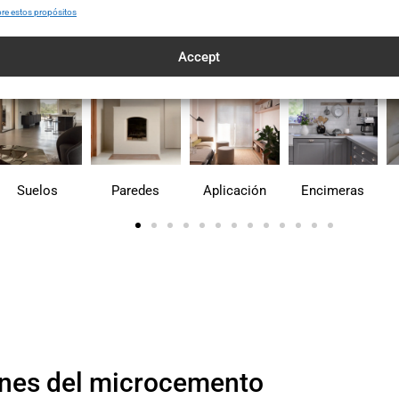
e puede aplicar Microcemento?
re estos propósitos
Accept
Paredes
Aplicación
Encimeras
Escalera
ones del microcemento