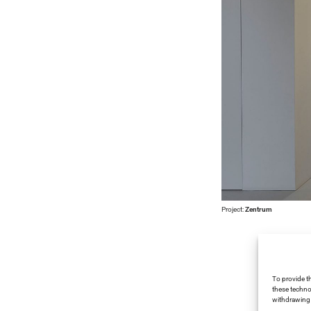
Project:
Zentrum
To provide t
these techno
withdrawing 