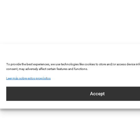
To provide the best experiences, we use technologies like cookies to store and/or access device i
consent, may adversely affect certain features and functions.
Leer más sobre estos propósitos
Accept