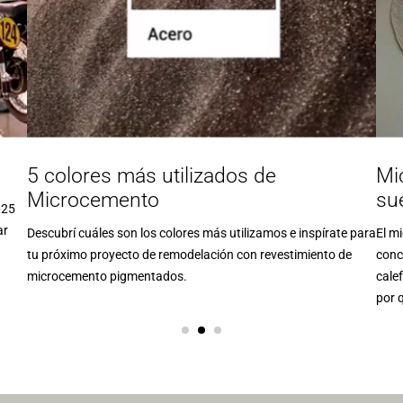
5 colores más utilizados de
Mi
Microcemento
su
025
ar
Descubrí cuáles son los colores más utilizamos e inspírate para
El m
tu próximo proyecto de remodelación con revestimiento de
conc
microcemento pigmentados.
cale
por 